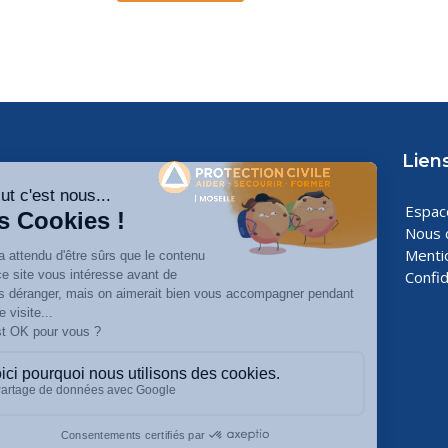
Liens
Espa
Nous 
Menti
Confid